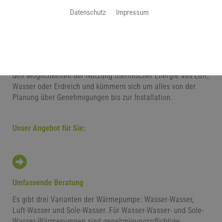
Datenschutz
Impressum
Hans Jürgen Ziero GmbH: Ihr Experte für
Wärmepumpenheizungen
Eine moderne, nachhaltige Form zu heizen: die
Wärmepumpe. Unsere Experten beraten Sie ausführlich zu
den Möglichkeiten der Nutzung thermischer Energie aus Luft,
Wasser oder Erdreich und kümmern sich um alles von der
Planung über Genehmigungen bis zur Installation.
Unser Angebot für Sie:
Umfassende Beratung
Es gibt drei Varianten der Wärmepumpe: Wasser-Wasser,
Luft-Wasser und Sole-Wasser. Für Wasser-Wasser- und Sole-
Wasser-Wärmepumpen sind genehmigungspflichtige