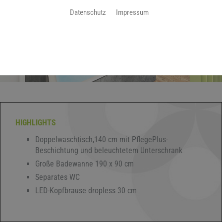
Datenschutz
Impressum
HIGHLIGHTS
Doppelwaschtisch,140 cm mit PflegePlus-
Beschichtung und beleuchtetem Unterschrank
Große Badewanne 190 x 90 cm
Separates WC
LED-Kopfbrause dropless 30 cm