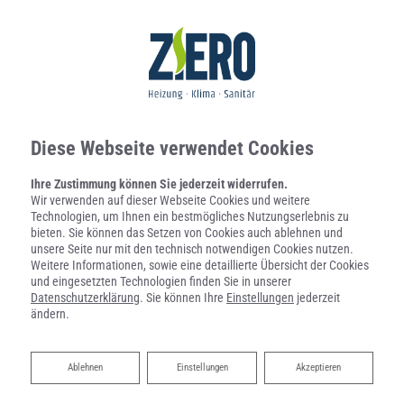
Diese Webseite verwendet Cookies
Ihre Zustimmung können Sie jederzeit widerrufen.
Wir verwenden auf dieser Webseite Cookies und weitere
Technologien, um Ihnen ein bestmögliches Nutzungserlebnis zu
bieten. Sie können das Setzen von Cookies auch ablehnen und
Startseite
»
Bad
»
Badinspiration & Musterbäder
»
Komfort-Bad 15,9 ㎡
unsere Seite nur mit den technisch notwendigen Cookies nutzen.
Weitere Informationen, sowie eine detaillierte Übersicht der Cookies
und eingesetzten Technologien finden Sie in unserer
Komfort-Bad 15,9 ㎡
Datenschutzerklärung
. Sie können Ihre
Einstellungen
jederzeit
ändern.
Ablehnen
Ablehnen
Einstellungen
Akzeptieren